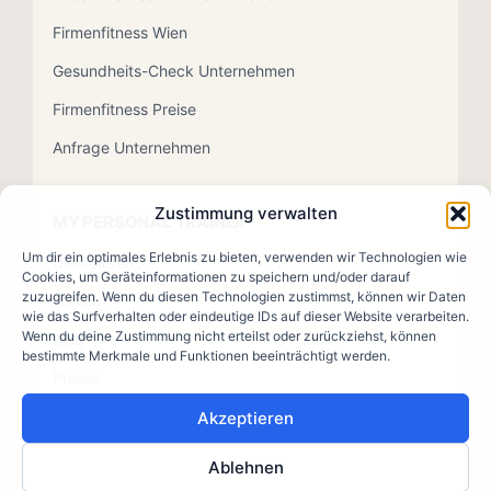
Firmenfitness Wien
Gesundheits-Check Unternehmen
Firmenfitness Preise
Anfrage Unternehmen
Zustimmung verwalten
MY PERSONAL TRAINER
Um dir ein optimales Erlebnis zu bieten, verwenden wir Technologien wie
Über Alfredo
Cookies, um Geräteinformationen zu speichern und/oder darauf
zuzugreifen. Wenn du diesen Technologien zustimmst, können wir Daten
Kontakt
wie das Surfverhalten oder eindeutige IDs auf dieser Website verarbeiten.
Wenn du deine Zustimmung nicht erteilst oder zurückziehst, können
Blog
bestimmte Merkmale und Funktionen beeinträchtigt werden.
Presse
Akzeptieren
Ablehnen
© 2026 MY PERSONAL TRAINER · Mag. Alfredo Scarlata