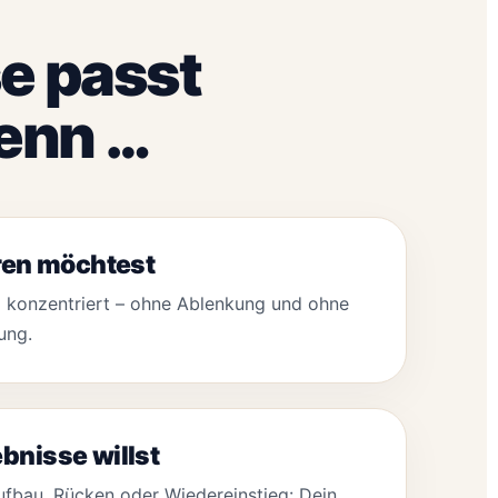
e passt
wenn …
eren möchtest
nd konzentriert – ohne Ablenkung und ohne
ung.
bnisse willst
bau, Rücken oder Wiedereinstieg: Dein