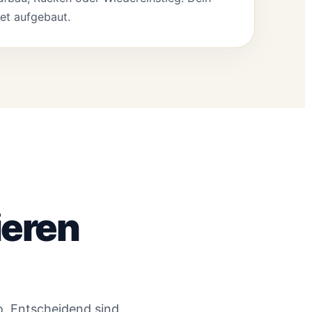
tet aufgebaut.
ieren
io. Entscheidend sind