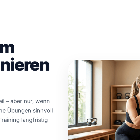
im
nieren
eil – aber nur, wenn
che Übungen sinnvoll
raining langfristig