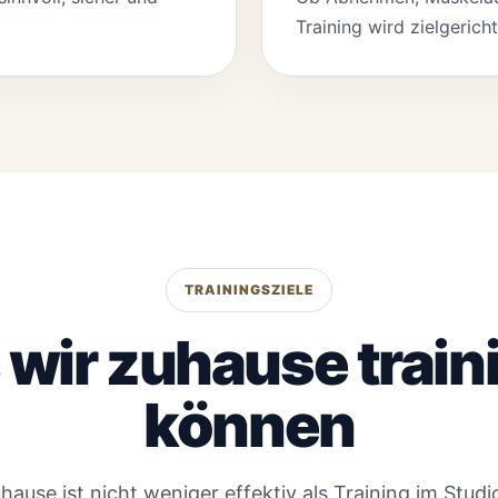
Training wird zielgerich
TRAININGSZIELE
wir zuhause train
können
hause ist nicht weniger effektiv als Training im Stud