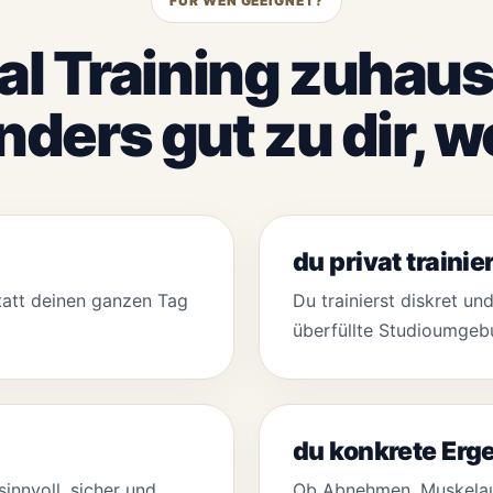
FÜR WEN GEEIGNET?
al Training zuhaus
ders gut zu dir, 
du privat traini
statt deinen ganzen Tag
Du trainierst diskret u
überfüllte Studioumgeb
du konkrete Erge
sinnvoll, sicher und
Ob Abnehmen, Muskelauf