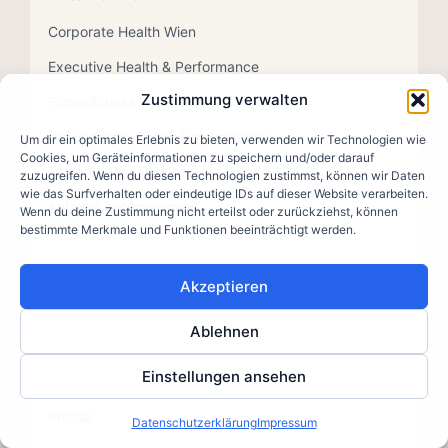
Corporate Health Wien
Executive Health & Performance
Zustimmung verwalten
Firmenfitness Wien
Gesundheits-Check Unternehmen
Um dir ein optimales Erlebnis zu bieten, verwenden wir Technologien wie
Cookies, um Geräteinformationen zu speichern und/oder darauf
Firmenfitness Preise
zuzugreifen. Wenn du diesen Technologien zustimmst, können wir Daten
wie das Surfverhalten oder eindeutige IDs auf dieser Website verarbeiten.
Anfrage Unternehmen
Wenn du deine Zustimmung nicht erteilst oder zurückziehst, können
bestimmte Merkmale und Funktionen beeinträchtigt werden.
MY PERSONAL TRAINER
Akzeptieren
Über Alfredo
Ablehnen
Kontakt
Einstellungen ansehen
Blog
Presse
Datenschutzerklärung
Impressum