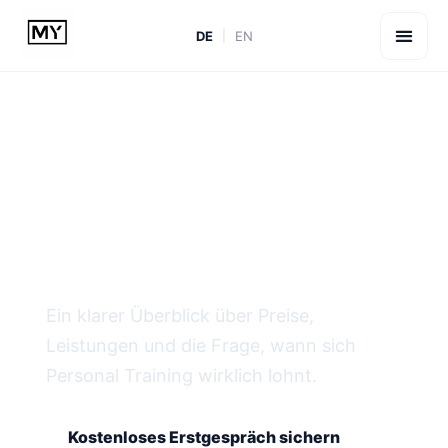
DE
EN
Ratgeber · Personal Training Wien · Kosten
Was kostet ein Personal
Trainer in Wien?
Ein klarer Überblick über Preise,
Leistungen und die Frage, wann sich
Personal Training wirklich lohnt.
Kostenloses Erstgespräch sichern