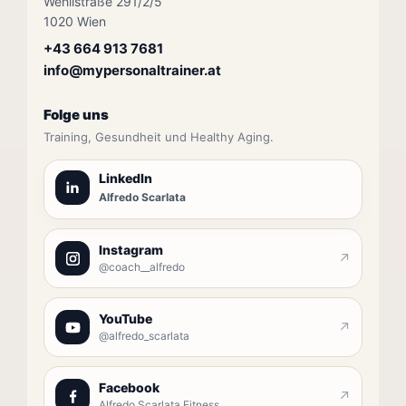
Wehlistraße 291/2/5
1020 Wien
+43 664 913 7681
info@mypersonaltrainer.at
Folge uns
Training, Gesundheit und Healthy Aging.
LinkedIn
Alfredo Scarlata
Instagram
↗
@coach__alfredo
YouTube
↗
@alfredo_scarlata
Facebook
↗
Alfredo Scarlata Fitness