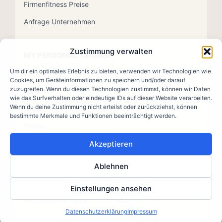
Firmenfitness Preise
Anfrage Unternehmen
Zustimmung verwalten
MY PERSONAL TRAINER
Um dir ein optimales Erlebnis zu bieten, verwenden wir Technologien wie
Über Alfredo
Cookies, um Geräteinformationen zu speichern und/oder darauf
zuzugreifen. Wenn du diesen Technologien zustimmst, können wir Daten
Kontakt
wie das Surfverhalten oder eindeutige IDs auf dieser Website verarbeiten.
Wenn du deine Zustimmung nicht erteilst oder zurückziehst, können
Blog
bestimmte Merkmale und Funktionen beeinträchtigt werden.
Presse
Akzeptieren
Ablehnen
© 2026 MY PERSONAL TRAINER · Mag. Alfredo Scarlata
Impressum
Datenschutz
Einstellungen ansehen
Rechtliche Hinweise
AGB
Datenschutzerklärung
Impressum