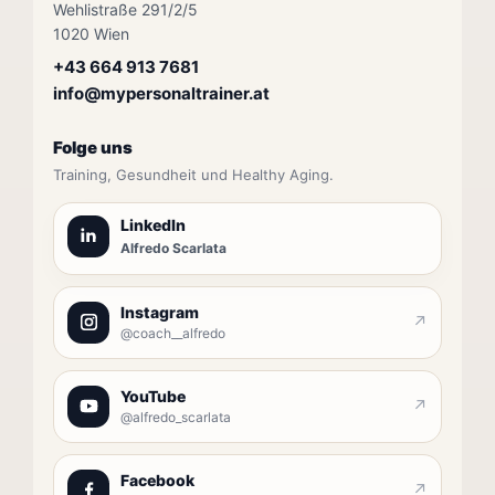
Wehlistraße 291/2/5
1020 Wien
+43 664 913 7681
info@mypersonaltrainer.at
Folge uns
Training, Gesundheit und Healthy Aging.
LinkedIn
Alfredo Scarlata
Instagram
↗
@coach__alfredo
YouTube
↗
@alfredo_scarlata
Facebook
↗