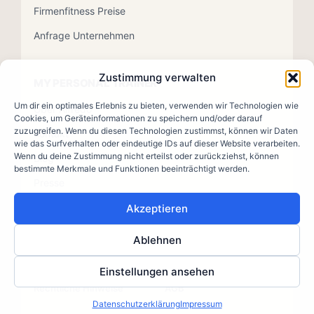
Firmenfitness Preise
Anfrage Unternehmen
Zustimmung verwalten
MY PERSONAL TRAINER
Um dir ein optimales Erlebnis zu bieten, verwenden wir Technologien wie
Über Alfredo
Cookies, um Geräteinformationen zu speichern und/oder darauf
zuzugreifen. Wenn du diesen Technologien zustimmst, können wir Daten
Kontakt
wie das Surfverhalten oder eindeutige IDs auf dieser Website verarbeiten.
Wenn du deine Zustimmung nicht erteilst oder zurückziehst, können
Blog
bestimmte Merkmale und Funktionen beeinträchtigt werden.
Presse
Akzeptieren
Ablehnen
© 2026 MY PERSONAL TRAINER · Mag. Alfredo Scarlata
Impressum
Datenschutz
Einstellungen ansehen
Rechtliche Hinweise
AGB
Datenschutzerklärung
Impressum