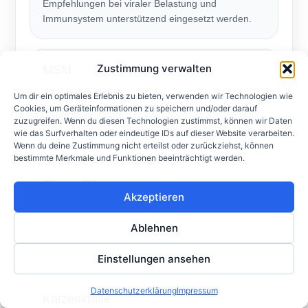
Empfehlungen bei viraler Belastung und
Immunsystem unterstützend eingesetzt werden.
Zustimmung verwalten
MSM
2 Kapseln täglich
Um dir ein optimales Erlebnis zu bieten, verwenden wir Technologien wie
Cookies, um Geräteinformationen zu speichern und/oder darauf
Wird häufig für Bindegewebe, Gelenke, Haut und
zuzugreifen. Wenn du diesen Technologien zustimmst, können wir Daten
wie das Surfverhalten oder eindeutige IDs auf dieser Website verarbeiten.
Regeneration genutzt.
Wenn du deine Zustimmung nicht erteilst oder zurückziehst, können
bestimmte Merkmale und Funktionen beeinträchtigt werden.
Chaga Pilz
Akzeptieren
2 TL oder 6 Kapseln täglich
Ablehnen
Kann antioxidativen Schutz, Immunsystem und
allgemeine Widerstandskraft unterstützen.
Einstellungen ansehen
Datenschutzerklärung
Impressum
Katzenkralle