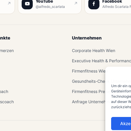
YouTube
Facebook
↗
↗
@alfredo_scarlata
nkte
Unternehmen
merzen
Corporate Health Wien
Executive Health & Performan
Firmenfitness Wien
Gesundheits-Check Unterneh
Um dir ein 
oach
Firmenfitness Preise
Geräteinfor
Technologie
tscoach
Anfrage Unternehmen
auf dieser W
zurückziehs
Akze