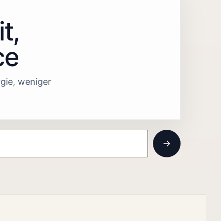
t,
ce
gie, weniger