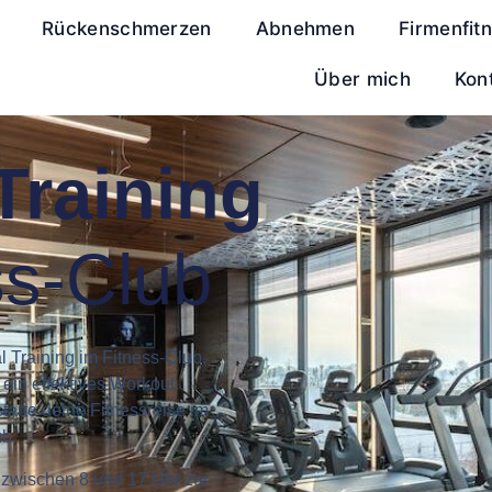
Rückenschmerzen
Abnehmen
Firmenfit
Über mich
Kon
Training
ss-Club
 Training im Fitness-Club.
ein effektives Workout.
tarte deine Fitnessreise im
ub.
g zwischen 8 und 17 Uhr zur