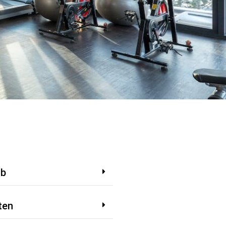
ub
ten