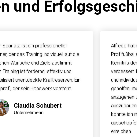
 und Erfolgsgesch
r Scarlata ist ein professioneller
Alfredo hat 
iner, der das Training individuell auf die
Profifußball
enen Wünsche und Ziele abstimmt.
Kenntnis de
n Training ist fordernd, effektiv und
verbessert.
ilisiert unentdeckte Kraftreserven. Ein
und individu
lprofi, der sein Handwerk versteht!
geholfen, m
anzugehen 
Claudia Schubert
auszubauen.
Unternehmerin
konnte ich m
ausschöpfen
erreichen