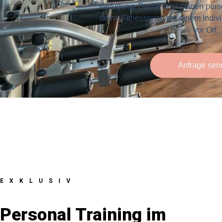
Verfügung. Buche jetzt deinen pers
deine Fitnessreise mit einem indiv
vor Ort.
Anfrage sen
EXKLUSIV
Personal Training im