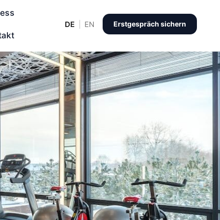
ness
DE
EN
Erstgespräch sichern
takt