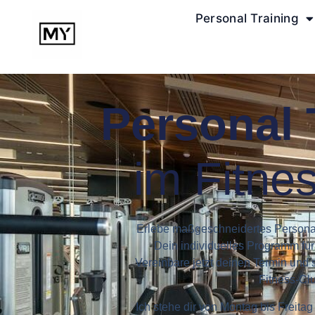
Personal Training
Personal 
im Fitne
Erlebe maßgeschneidertes Personal
Dein individuelles Programm für 
Vereinbare jetzt deinen Termin und s
Fitness-Cl
Ich stehe dir von Montag bis Freita