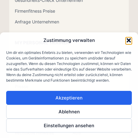
Gesundheits-Check Unternehmen
Firmenfitness Preise
Anfrage Unternehmen
Zustimmung verwalten
MY PERSONAL TRAINER
Um dir ein optimales Erlebnis zu bieten, verwenden wir Technologien wie
Über Alfredo
Cookies, um Geräteinformationen zu speichern und/oder darauf
zuzugreifen. Wenn du diesen Technologien zustimmst, können wir Daten
Kontakt
wie das Surfverhalten oder eindeutige IDs auf dieser Website verarbeiten.
Wenn du deine Zustimmung nicht erteilst oder zurückziehst, können
Blog
bestimmte Merkmale und Funktionen beeinträchtigt werden.
Presse
Akzeptieren
Ablehnen
© 2026 MY PERSONAL TRAINER · Mag. Alfredo Scarlata
Impressum
Datenschutz
Einstellungen ansehen
Rechtliche Hinweise
AGB